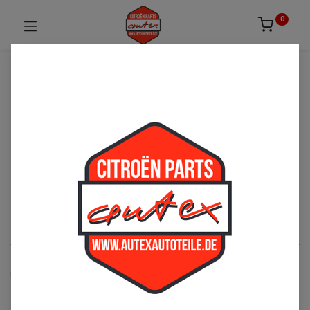
0
UNSICHER ODER NICHT FÜNDIG GEWORDEN?
ZÖGERN SIE NICHT UNS ZU
KONTAKTIEREN!
Per Telefon: 02163-3495803 oder per E-Mail:
sales@autexautoteile.de
Motor
See All
Kraftstoffversorgung
Ölversorgung
Auspuff