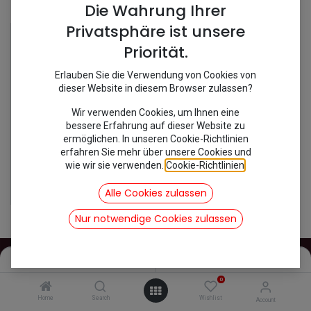
Shop
1 items found.
Die Wahrung Ihrer
Privatsphäre ist unsere
Priorität.
Erlauben Sie die Verwendung von Cookies von
dieser Website in diesem Browser zulassen?
Wir verwenden Cookies, um Ihnen eine
bessere Erfahrung auf dieser Website zu
ermöglichen. In unseren Cookie-Richtlinien
erfahren Sie mehr über unsere Cookies und
wie wir sie verwenden.
Cookie-Richtlinien
.
[169300] Zündkerze 2 CV C62 Eyquem
4,40
€
Alle Cookies zulassen
inkl. Mwst
Nur notwendige Cookies zulassen
Filters
Name (A-Z)
0
INFOS
Home
Search
Wishlist
Account