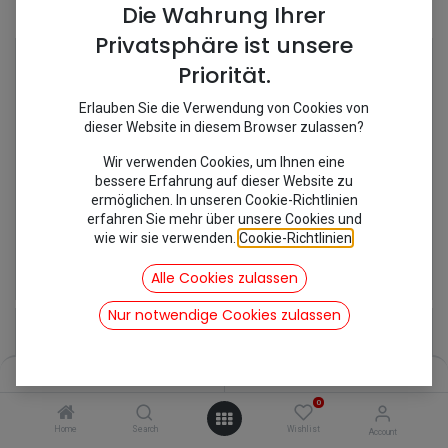
Shop
Die Wahrung Ihrer
2432 items found.
Privatsphäre ist unsere
Priorität.
Erlauben Sie die Verwendung von Cookies von
dieser Website in diesem Browser zulassen?
Wir verwenden Cookies, um Ihnen eine
bessere Erfahrung auf dieser Website zu
ermöglichen. In unseren Cookie-Richtlinien
erfahren Sie mehr über unsere Cookies und
wie wir sie verwenden.
Cookie-Richtlinien
.
"F" - Aufkleber
[750007] 14er Nuss Ventilator
Alle Cookies zulassen
1,96
€
23,80
€
inkl. Mwst
inkl. Mwst
Nur notwendige Cookies zulassen
Filters
Name (A-Z)
0
Home
Search
Wishlist
Account