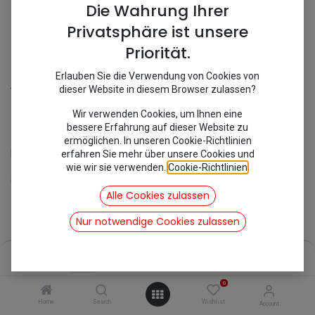
Die Wahrung Ihrer
Privatsphäre ist unsere
Priorität.
Erlauben Sie die Verwendung von Cookies von
Shop
Antriebswelle
Kreuzgelenk
dieser Website in diesem Browser zulassen?
[241734/MC993] Kreuzgelenk
Wir verwenden Cookies, um Ihnen eine
bessere Erfahrung auf dieser Website zu
ermöglichen. In unseren Cookie-Richtlinien
erfahren Sie mehr über unsere Cookies und
Kreuzgelenk
wie wir sie verwenden.
Cookie-Richtlinien
.
Geeignet für:
Alle Cookies zulassen
2CV
Nur notwendige Cookies zulassen
35,11
€
inkl. Mwst
Price:
Add to Cart
35,11
€
0
Home
Search
Wishlist
Account
Add to Cart
Buy Now