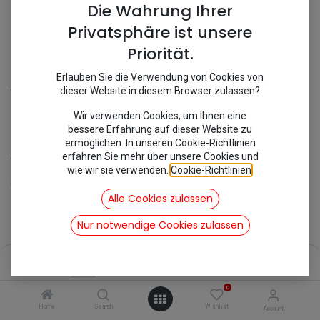
Die Wahrung Ihrer
Privatsphäre ist unsere
Priorität.
Erlauben Sie die Verwendung von Cookies von
Shop
Antriebswelle
Schellenband Dose
dieser Website in diesem Browser zulassen?
[353027] Schellenband Dose
Wir verwenden Cookies, um Ihnen eine
bessere Erfahrung auf dieser Website zu
ermöglichen. In unseren Cookie-Richtlinien
erfahren Sie mehr über unsere Cookies und
Schellenband Dose
wie wir sie verwenden.
Cookie-Richtlinien
.
Geeignet für:
Alle Cookies zulassen
2CV
Nur notwendige Cookies zulassen
30,35
€
inkl. Mwst
Price:
Add to Cart
30,35
€
0
Home
Search
Wishlist
Account
Add to Cart
Buy Now