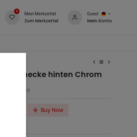
0
Mein Merkzettel
Guest
Zum Merkzettel
Mein Konto
hinten Chrom
stangenecke hinten Chrom
,85
€
/
Einheit(en)
)
to Cart
Buy Now