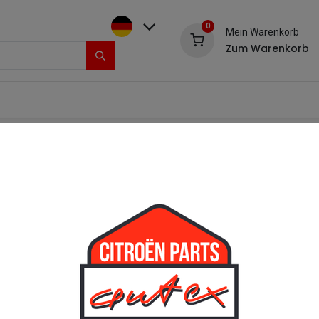
0
Mein Warenkorb
Zum Warenkorb
Kontakt & Reklamation
Impressum
Shop
Stoßstangenecke 
[546133C] Stoß
17,85
€
inkl. Mwst
(
17
Add 
Auf die Wunschliste