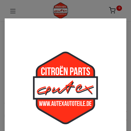
0
UNSICHER ODER NICHT FÜNDIG GEWORDEN?
ZÖGERN SIE NICHT UNS ZU
KONTAKTIEREN!
Per Telefon: 02163-3495803 oder per E-Mail:
sales@autexautoteile.de
Motor
See All
Kraftstoffversorgung
Ölversorgung
Auspuff