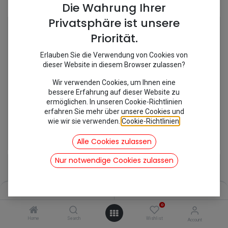
Shop
25 items found.
Die Wahrung Ihrer
Privatsphäre ist unsere
Priorität.
Erlauben Sie die Verwendung von Cookies von
dieser Website in diesem Browser zulassen?
Wir verwenden Cookies, um Ihnen eine
bessere Erfahrung auf dieser Website zu
ermöglichen. In unseren Cookie-Richtlinien
erfahren Sie mehr über unsere Cookies und
wie wir sie verwenden.
Cookie-Richtlinien
.
[352909] Aufhängung Nachschalldämpfer
[352908] Aufhängung Nachschalldämpfer
3,57
€
3,21
€
Alle Cookies zulassen
inkl. Mwst
inkl. Mwst
Nur notwendige Cookies zulassen
Filters
Name (A-Z)
0
Home
Search
Wishlist
Account