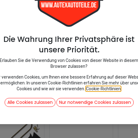
ge/Holmverkleidung
- 13 items
Die Wahrung Ihrer Privatsphäre ist
unsere Priorität.
Erlauben Sie die Verwendung von Cookies von dieser Website in diese
Browser zulassen?
r verwenden Cookies, um Ihnen eine bessere Erfahrung auf dieser Webs
 ermöglichen. In unseren Cookie-Richtlinien erfahren Sie mehr über uns
Cookies und wie wir sie verwenden.
Cookie-Richtlinien
.
Add to Cart
Add to Cart
[695028/MC1776] Halterung Hutablage
[MC1490BO] Hutablage Bleu Rayé
Alle Cookies zulassen
Nur notwendige Cookies zulassen
€
33,99
€
53,55
€
inkl. Mwst
inkl. Mwst