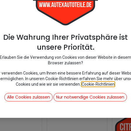
s
Die Wahrung Ihrer Privatsphäre ist
unsere Priorität.
Erlauben Sie die Verwendung von Cookies von dieser Website in diese
Browser zulassen?
r verwenden Cookies, um Ihnen eine bessere Erfahrung auf dieser Webs
 ermöglichen. In unseren Cookie-Richtlinien erfahren Sie mehr über uns
Cookies und wie wir sie verwenden.
Cookie-Richtlinien
.
Add to Cart
Add to Cart
[548037A] Anschlaggummi Befestigung links
[548038B] Anschlaggummi Befestigung rechts
Alle Cookies zulassen
Nur notwendige Cookies zulassen
€
37,49
€
11,31
€
inkl. Mwst
inkl. Mwst
i