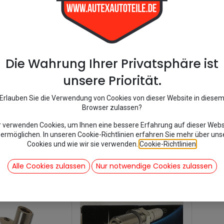
Die Wahrung Ihrer Privatsphäre ist
unsere Priorität.
Erlauben Sie die Verwendung von Cookies von dieser Website in diese
Browser zulassen?
r verwenden Cookies, um Ihnen eine bessere Erfahrung auf dieser Webs
 ermöglichen. In unseren Cookie-Richtlinien erfahren Sie mehr über uns
Cookies und wie wir sie verwenden.
Cookie-Richtlinien
.
Add to Cart
Add to Cart
[162003] Fliehgewicht Zündverteiler
[162209/MC238] Kabelsatz Silikon
Alle Cookies zulassen
Nur notwendige Cookies zulassen
€
18,45
€
2,44
€
inkl. Mwst
inkl. Mwst