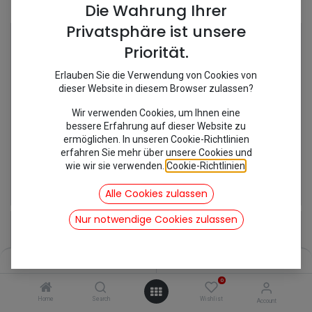
Shop
14 items found.
Die Wahrung Ihrer
Privatsphäre ist unsere
Priorität.
Erlauben Sie die Verwendung von Cookies von
dieser Website in diesem Browser zulassen?
Wir verwenden Cookies, um Ihnen eine
bessere Erfahrung auf dieser Website zu
ermöglichen. In unseren Cookie-Richtlinien
erfahren Sie mehr über unsere Cookies und
wie wir sie verwenden.
Cookie-Richtlinien
.
[548250C] Chromekeder Einfassung Scheibe
[629071] Fensteraufsteller #
7,08
€
8,27
€
Alle Cookies zulassen
inkl. Mwst
inkl. Mwst
Nur notwendige Cookies zulassen
Filters
Name (A-Z)
0
Home
Search
Wishlist
Account