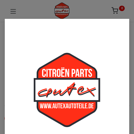
0
UNSICHER ODER NICHT FÜNDIG GEWORDEN?
ZÖGERN SIE NICHT UNS ZU
KONTAKTIEREN!
Per Telefon: 02163-3495803 oder per E-Mail:
sales@autexautoteile.de
Türen
See All
Zubehör