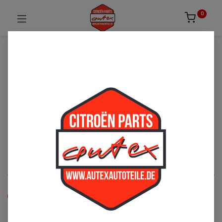
0
UNSICHER ODER NICHT FÜNDIG GEWORDEN?
ZÖGERN SIE NICHT UNS ZU
KONTAKTIEREN!
Per Telefon: 02163-3495803 oder per E-Mail:
sales@autexautoteile.de
Bremse
See All
Bremsleitung
Druckspeicher
Handbremse