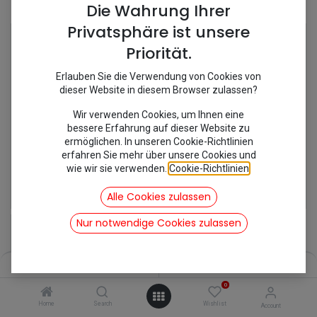
Shop
3 items found.
Die Wahrung Ihrer
Privatsphäre ist unsere
Priorität.
Erlauben Sie die Verwendung von Cookies von
dieser Website in diesem Browser zulassen?
Wir verwenden Cookies, um Ihnen eine
bessere Erfahrung auf dieser Website zu
ermöglichen. In unseren Cookie-Richtlinien
erfahren Sie mehr über unsere Cookies und
wie wir sie verwenden.
Cookie-Richtlinien
.
[281075] Bremsschlauch hinten ab 66 Bj.
[281054] Bremsschlauch hinten bis 1966 Bj.
30,95
€
37,50
€
Alle Cookies zulassen
inkl. Mwst
inkl. Mwst
Nur notwendige Cookies zulassen
Filters
Name (A-Z)
0
Home
Search
Wishlist
Account