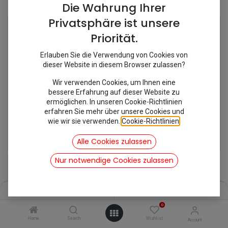
Shop
3 items found.
Die Wahrung Ihrer
Privatsphäre ist unsere
Priorität.
Erlauben Sie die Verwendung von Cookies von
dieser Website in diesem Browser zulassen?
Wir verwenden Cookies, um Ihnen eine
bessere Erfahrung auf dieser Website zu
ermöglichen. In unseren Cookie-Richtlinien
erfahren Sie mehr über unsere Cookies und
wie wir sie verwenden.
Cookie-Richtlinien
.
[150374] Kit Ölfilter DS
[251653] Radlagersatz hinten fest
22,40
€
72,95
€
Alle Cookies zulassen
inkl. Mwst
inkl. Mwst
Nur notwendige Cookies zulassen
Filters
Name (A-Z)
0
Home
Search
Wishlist
Account