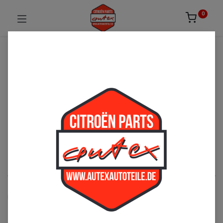
0
UNSICHER ODER NICHT FÜNDIG GEWORDEN?
ZÖGERN SIE NICHT UNS ZU
KONTAKTIEREN!
Per Telefon: 02163-3495803 oder per E-Mail:
sales@autexautoteile.de
DS
See All
Elektrik
Bremse
Fahrwerk
Getriebe