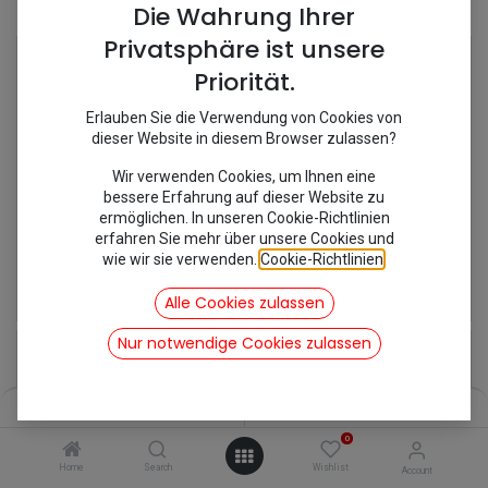
Shop
11 items found.
Die Wahrung Ihrer
Privatsphäre ist unsere
Priorität.
Erlauben Sie die Verwendung von Cookies von
dieser Website in diesem Browser zulassen?
Wir verwenden Cookies, um Ihnen eine
bessere Erfahrung auf dieser Website zu
ermöglichen. In unseren Cookie-Richtlinien
erfahren Sie mehr über unsere Cookies und
wie wir sie verwenden.
Cookie-Richtlinien
.
[260631LL] Achsmanschette Getriebeseite Langlebig Kit
[260630LL] Achsmanschette Radseite Langlebig Kit
11,90
€
11,90
€
Alle Cookies zulassen
inkl. Mwst
inkl. Mwst
Nur notwendige Cookies zulassen
NEOPREN
Filters
Name (A-Z)
0
Home
Search
Wishlist
Account