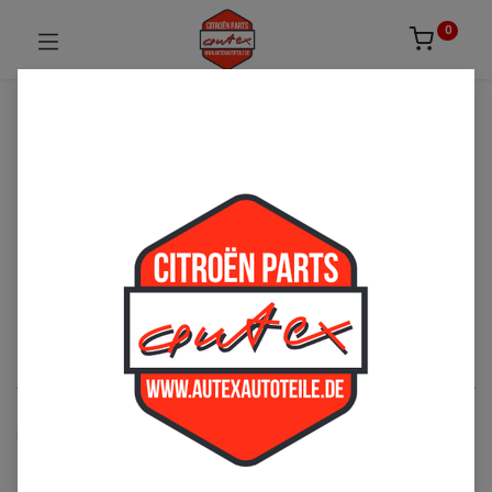
0
UNSICHER ODER NICHT FÜNDIG GEWORDEN?
ZÖGERN SIE NICHT UNS ZU
KONTAKTIEREN!
Per Telefon: 02163-3495803 oder per E-Mail:
sales@autexautoteile.de
Dyane
See All
Kupplung
Getriebelager
Schaltung