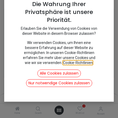
Shop
10 items found.
Die Wahrung Ihrer
Privatsphäre ist unsere
Priorität.
Erlauben Sie die Verwendung von Cookies von
dieser Website in diesem Browser zulassen?
Wir verwenden Cookies, um Ihnen eine
bessere Erfahrung auf dieser Website zu
ermöglichen. In unseren Cookie-Richtlinien
erfahren Sie mehr über unsere Cookies und
wie wir sie verwenden.
Cookie-Richtlinien
.
[120028/MC1035] Doppellager
[100515] Gangschaltung 2CV OE
50,05
€
51,77
€
Alle Cookies zulassen
inkl. Mwst
inkl. Mwst
Nur notwendige Cookies zulassen
Filters
Name (A-Z)
0
Home
Search
Wishlist
Account