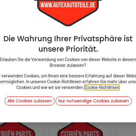
Die Wahrung Ihrer Privatsphäre ist
unsere Priorität.
Erlauben Sie die Verwendung von Cookies von dieser Website in diese
Browser zulassen?
r verwenden Cookies, um Ihnen eine bessere Erfahrung auf dieser Webs
 ermöglichen. In unseren Cookie-Richtlinien erfahren Sie mehr über uns
Cookies und wie wir sie verwenden.
Cookie-Richtlinien
.
Add to Cart
Add to Cart
[MC689] Dach Set schwarz
[625053] Gummizug Dach
Alle Cookies zulassen
Nur notwendige Cookies zulassen
€
5,41
€
1,95
€
inkl. Mwst
inkl. Mwst
i