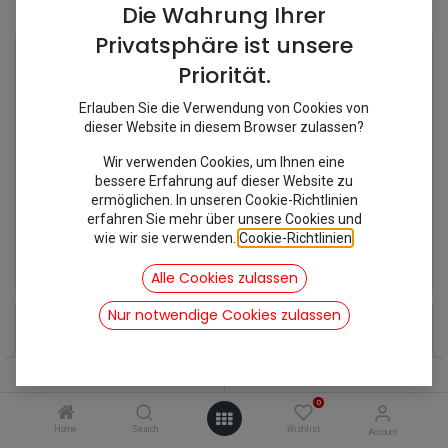
Shop
5 items found.
Die Wahrung Ihrer
Privatsphäre ist unsere
Priorität.
Erlauben Sie die Verwendung von Cookies von
dieser Website in diesem Browser zulassen?
Wir verwenden Cookies, um Ihnen eine
bessere Erfahrung auf dieser Website zu
ermöglichen. In unseren Cookie-Richtlinien
erfahren Sie mehr über unsere Cookies und
wie wir sie verwenden.
Cookie-Richtlinien
.
[353016/MC425] Endrohr kurz
[353111/MC891] Nachschalldämpfer 12 PS
16,07
€
79,85
€
Alle Cookies zulassen
inkl. Mwst
inkl. Mwst
Nur notwendige Cookies zulassen
Filters
Name (A-Z)
0
Home
Search
Wishlist
Account