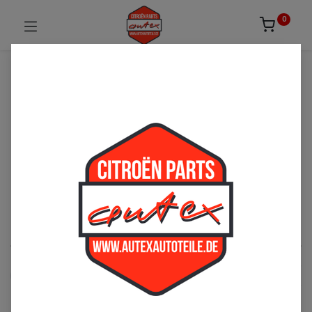
0
UNSICHER ODER NICHT FÜNDIG GEWORDEN?
ZÖGERN SIE NICHT UNS ZU
KONTAKTIEREN!
Per Telefon: 02163-3495803 oder per E-Mail:
sales@autexautoteile.de
Motor
See All
Kraftstoffversorgung
Ölversorgung
Seilzug