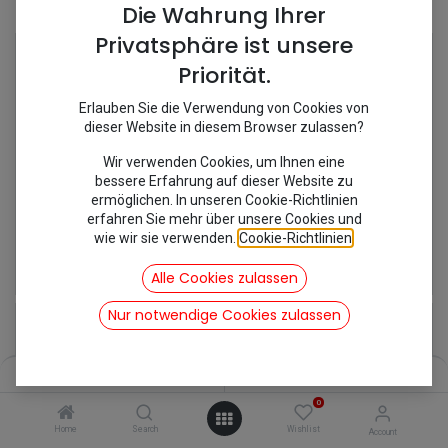
Shop
22 items found.
Die Wahrung Ihrer
Privatsphäre ist unsere
Priorität.
Erlauben Sie die Verwendung von Cookies von
dieser Website in diesem Browser zulassen?
Wir verwenden Cookies, um Ihnen eine
bessere Erfahrung auf dieser Website zu
ermöglichen. In unseren Cookie-Richtlinien
erfahren Sie mehr über unsere Cookies und
wie wir sie verwenden.
Cookie-Richtlinien
.
[750007] 14er Nuss Ventilator
[750008] 46 er Maul Federtopfmutter
23,80
€
35,88
€
Alle Cookies zulassen
inkl. Mwst
inkl. Mwst
Nur notwendige Cookies zulassen
Filters
Name (A-Z)
0
Home
Search
Wishlist
Account