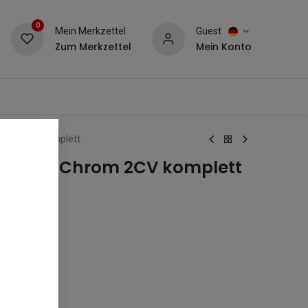
0
Mein Merkzettel
Guest
Zum Merkzettel
Mein Konto
rom 2CV komplett
pensatz Chrom 2CV komplett
om.
0)
 (694305)
0)