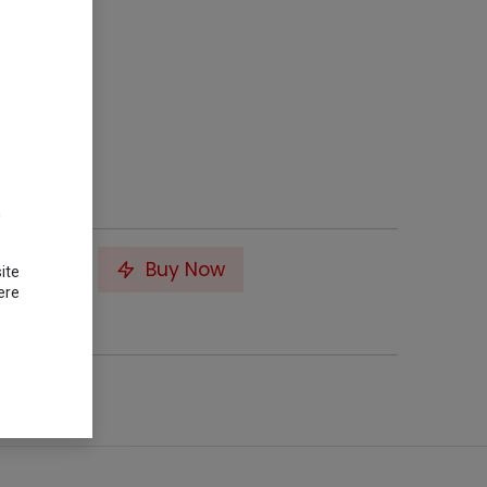
m
to Cart
Buy Now
ite
ere