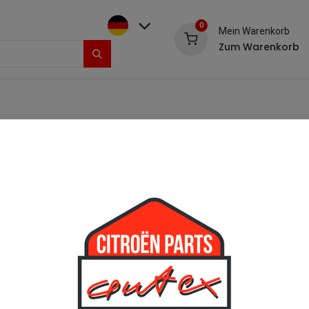
0
Mein Warenkorb
Zum Warenkorb
Kontakt & Reklamation
Impressum
Shop
Radkappensatz Ch
[Kit14] Radkap
Kompletter Radkappen Satz Chr
Bestehend aus:
4x Radkappe Chrom (69430
4x Schraube Radkappe Inox
4x Mutter Radkappe (69431
Geeignet für:
2CV6