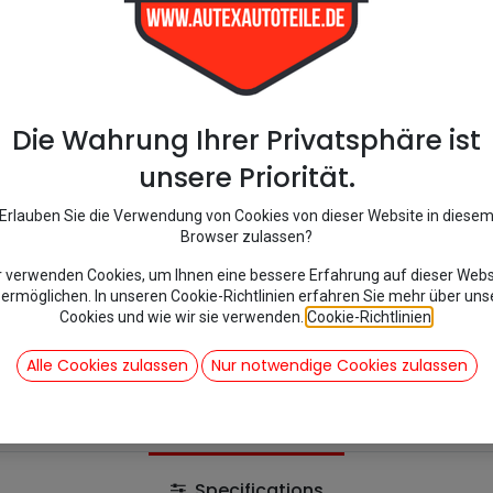
2CV4
AK
AZU
AMI
Dyane
Acadiane
Die Wahrung Ihrer Privatsphäre ist
Mehari
unsere Priorität.
93,42
€
inkl. Mwst
Erlauben Sie die Verwendung von Cookies von dieser Website in diese
Browser zulassen?
Add 
r verwenden Cookies, um Ihnen eine bessere Erfahrung auf dieser Webs
 ermöglichen. In unseren Cookie-Richtlinien erfahren Sie mehr über uns
Cookies und wie wir sie verwenden.
Cookie-Richtlinien
.
Auf die Wunschliste
Alle Cookies zulassen
Nur notwendige Cookies zulassen
Share :
Specifications