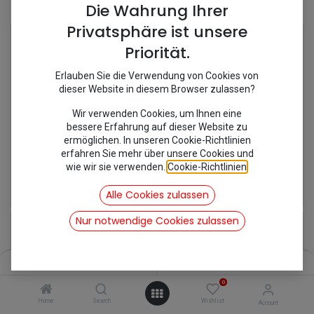
Shop
114 items found.
Die Wahrung Ihrer
Privatsphäre ist unsere
Priorität.
Erlauben Sie die Verwendung von Cookies von
dieser Website in diesem Browser zulassen?
Wir verwenden Cookies, um Ihnen eine
bessere Erfahrung auf dieser Website zu
ermöglichen. In unseren Cookie-Richtlinien
erfahren Sie mehr über unsere Cookies und
wie wir sie verwenden.
Cookie-Richtlinien
.
[192290/MC667] Abdeckkappe Lichtmaschine
[182247] Anlasser 2cv
23,21
€
78,54
€
Alle Cookies zulassen
inkl. Mwst
inkl. Mwst
Nur notwendige Cookies zulassen
Filters
Name (A-Z)
0
Home
Search
Wishlist
Account