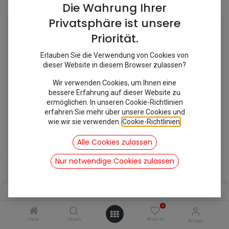
Shop
6 items found.
Die Wahrung Ihrer
Privatsphäre ist unsere
Priorität.
Erlauben Sie die Verwendung von Cookies von
dieser Website in diesem Browser zulassen?
Wir verwenden Cookies, um Ihnen eine
bessere Erfahrung auf dieser Website zu
ermöglichen. In unseren Cookie-Richtlinien
erfahren Sie mehr über unsere Cookies und
wie wir sie verwenden.
Cookie-Richtlinien
.
[171015/MC1072] Glühlampe 6V/45W
[171059] Glühlampe 12V 21W gelb
7,35
€
1,31
€
Alle Cookies zulassen
inkl. Mwst
inkl. Mwst
Nur notwendige Cookies zulassen
Filters
Name (A-Z)
0
Home
Search
Wishlist
Account