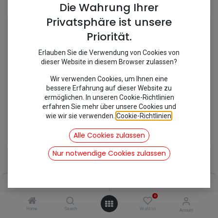
Shop
9 items found.
Die Wahrung Ihrer
Privatsphäre ist unsere
Priorität.
Erlauben Sie die Verwendung von Cookies von
dieser Website in diesem Browser zulassen?
Wir verwenden Cookies, um Ihnen eine
bessere Erfahrung auf dieser Website zu
ermöglichen. In unseren Cookie-Richtlinien
erfahren Sie mehr über unsere Cookies und
wie wir sie verwenden.
Cookie-Richtlinien
.
[260622] Achsmutter hinten
[699065/MC812] Alu Distanzstück
7,38
€
16,07
€
Alle Cookies zulassen
inkl. Mwst
inkl. Mwst
Nur notwendige Cookies zulassen
Filters
Name (A-Z)
0
Home
Search
Wishlist
Account