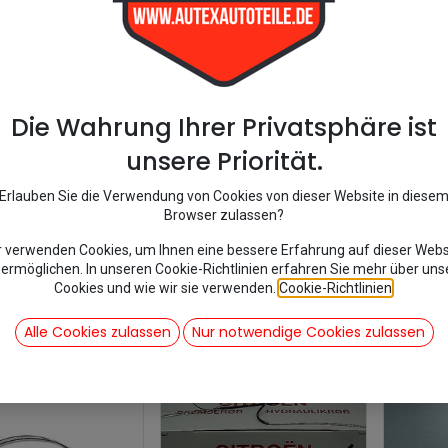
Die Wahrung Ihrer Privatsphäre ist
unsere Priorität.
Erlauben Sie die Verwendung von Cookies von dieser Website in diese
Browser zulassen?
r verwenden Cookies, um Ihnen eine bessere Erfahrung auf dieser Webs
 ermöglichen. In unseren Cookie-Richtlinien erfahren Sie mehr über uns
Cookies und wie wir sie verwenden.
Cookie-Richtlinien
.
Add to Cart
Add to Cart
[291051OE] Bremsbacken hinten
[291051] Bremsbackensatz hinten
Alle Cookies zulassen
Nur notwendige Cookies zulassen
€
21,42
€
15,49
€
inkl. Mwst
inkl. Mwst