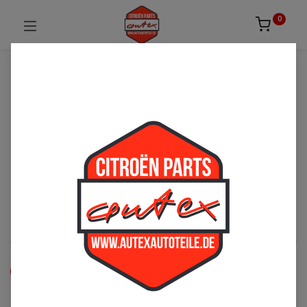
0
UNSICHER ODER NICHT FÜNDIG GEWORDEN?
ZÖGERN SIE NICHT UNS ZU
KONTAKTIEREN!
Per Telefon: 02163-3495803 oder per E-Mail:
sales@autexautoteile.de
Bremse
See All
Vorderachse
Hinterachse
Handbremse