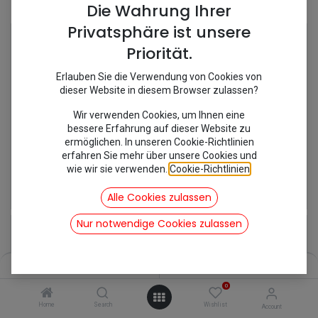
Shop
10 items found.
Die Wahrung Ihrer
Privatsphäre ist unsere
Priorität.
Erlauben Sie die Verwendung von Cookies von
dieser Website in diesem Browser zulassen?
Wir verwenden Cookies, um Ihnen eine
bessere Erfahrung auf dieser Website zu
ermöglichen. In unseren Cookie-Richtlinien
erfahren Sie mehr über unsere Cookies und
wie wir sie verwenden.
Cookie-Richtlinien
.
[MC469] Bremstrommel vorne
[291048] Federsatz Bremsbacken vorne
47,39
€
9,52
€
Alle Cookies zulassen
inkl. Mwst
inkl. Mwst
Nur notwendige Cookies zulassen
Filters
Name (A-Z)
0
Home
Search
Wishlist
Account