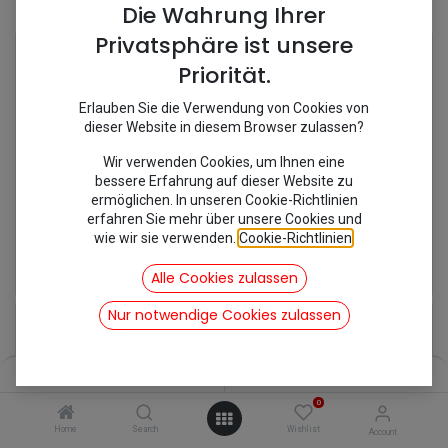
Shop
5 items found.
Die Wahrung Ihrer
Privatsphäre ist unsere
Priorität.
Erlauben Sie die Verwendung von Cookies von
dieser Website in diesem Browser zulassen?
Wir verwenden Cookies, um Ihnen eine
bessere Erfahrung auf dieser Website zu
ermöglichen. In unseren Cookie-Richtlinien
erfahren Sie mehr über unsere Cookies und
wie wir sie verwenden.
Cookie-Richtlinien
.
[457041] Rückfahrleuchte weiß
[177013] Rückfahrschalter
22,02
€
18,92
€
Alle Cookies zulassen
inkl. Mwst
inkl. Mwst
Nur notwendige Cookies zulassen
Filters
Name (A-Z)
0
Home
Search
Wishlist
Account