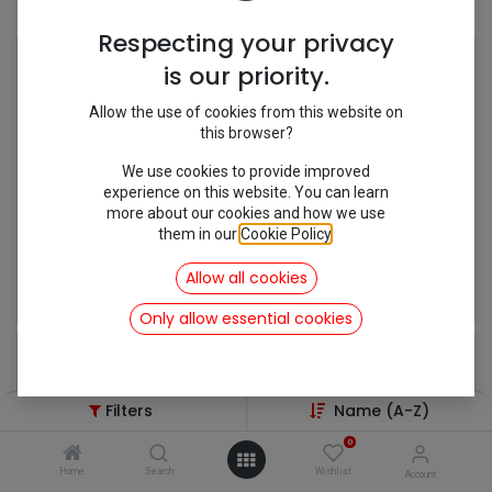
Shop
14 items found.
Respecting your privacy
is our priority.
Allow the use of cookies from this website on
this browser?
We use cookies to provide improved
experience on this website. You can learn
more about our cookies and how we use
them in our
Cookie Policy
.
Allow all cookies
[162019] Dichtung Kontaktgehäuse
[162206] Gummihalter Zündspule
2.75
€
13.69
€
incl.VAT
incl.VAT
Only allow essential cookies
Filters
Name (A-Z)
0
Home
Search
Wishlist
Account