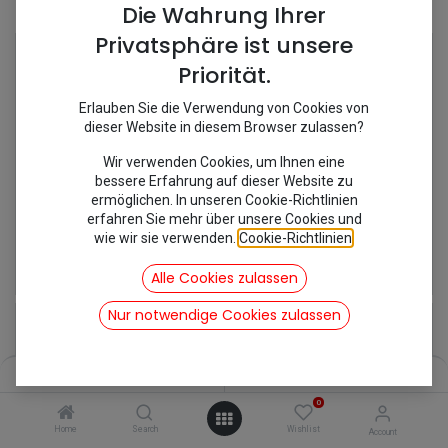
Shop
8 items found.
Die Wahrung Ihrer
Privatsphäre ist unsere
Priorität.
Erlauben Sie die Verwendung von Cookies von
dieser Website in diesem Browser zulassen?
Wir verwenden Cookies, um Ihnen eine
bessere Erfahrung auf dieser Website zu
ermöglichen. In unseren Cookie-Richtlinien
erfahren Sie mehr über unsere Cookies und
wie wir sie verwenden.
Cookie-Richtlinien
.
[270660] Druckspeicher
[270694G] Federkugel BX Limousine GTI hinten
49,92
€
62,48
€
Alle Cookies zulassen
inkl. Mwst
inkl. Mwst
Nur notwendige Cookies zulassen
Filters
Name (A-Z)
0
Home
Search
Wishlist
Account