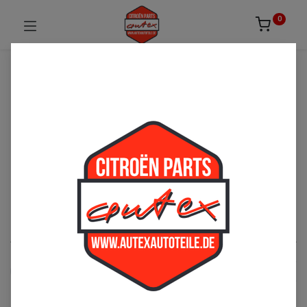
0
UNSICHER ODER NICHT FÜNDIG GEWORDEN?
ZÖGERN SIE NICHT UNS ZU
KONTAKTIEREN!
Per Telefon: 02163-3495803 oder per E-Mail:
sales@autexautoteile.de
Federkugeln
See All
SM
GS/A
BX
CX
XA
XM