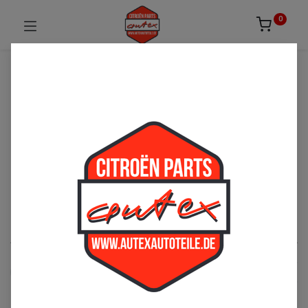
0
UNSICHER ODER NICHT FÜNDIG GEWORDEN?
ZÖGERN SIE NICHT UNS ZU
KONTAKTIEREN!
Per Telefon: 02163-3495803 oder per E-Mail:
sales@autexautoteile.de
Federkugeln
See All
SM
GS/A
BX
CX
XA
XM