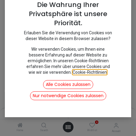
Shop
6 items found.
Die Wahrung Ihrer
Privatsphäre ist unsere
Priorität.
Erlauben Sie die Verwendung von Cookies von
dieser Website in diesem Browser zulassen?
Wir verwenden Cookies, um Ihnen eine
bessere Erfahrung auf dieser Website zu
ermöglichen. In unseren Cookie-Richtlinien
erfahren Sie mehr über unsere Cookies und
wie wir sie verwenden.
Cookie-Richtlinien
.
[270660] Druckspeicher
[270691X] Federkugel hinten DS 26 Bar
49,92
€
62,48
€
Alle Cookies zulassen
inkl. Mwst
inkl. Mwst
Nur notwendige Cookies zulassen
Filters
Name (A-Z)
0
Home
Search
Wishlist
Account