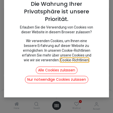
Shop
7 items found.
Die Wahrung Ihrer
Privatsphäre ist unsere
Priorität.
Erlauben Sie die Verwendung von Cookies von
dieser Website in diesem Browser zulassen?
Wir verwenden Cookies, um Ihnen eine
bessere Erfahrung auf dieser Website zu
ermöglichen. In unseren Cookie-Richtlinien
erfahren Sie mehr über unsere Cookies und
wie wir sie verwenden.
Cookie-Richtlinien
.
[270660] Druckspeicher
[270672] Federkugel CX 35 Bar Break
49,92
€
62,48
€
Alle Cookies zulassen
inkl. Mwst
inkl. Mwst
Nur notwendige Cookies zulassen
Filters
Name (A-Z)
0
Home
Search
Wishlist
Account