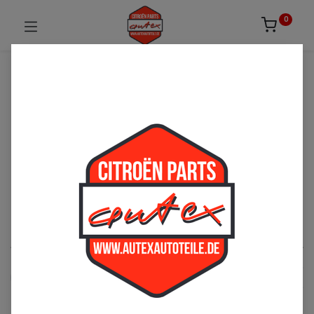
0
UNSICHER ODER NICHT FÜNDIG GEWORDEN?
ZÖGERN SIE NICHT UNS ZU
KONTAKTIEREN!
Per Telefon: 02163-3495803 oder per E-Mail:
sales@autexautoteile.de
Federkugeln
See All
SM
GS/A
BX
CX
XA
XM